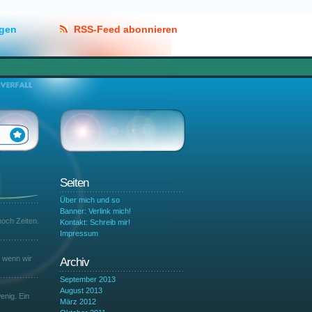
lgen
RSS-Feed abonnieren
Seiten
Über mich und so
Banner: Verlink mich!
och Zeiten.
Kontakt: Schreib mir!
Impressum
r wenn wir
Archiv
September 2013
August 2013
enig. Ein
März 2012