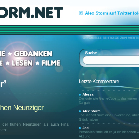
Alex Storm auf Twitter fo
Suche
r
’
Letzte Kommentare
Alessa
Der gute alte GameCube ... das waren n
Da gab
rühen Neunziger
Alex Storm
Joa, ist halt "nur" eine Erweiterung, abe
Glück haben
n der frühen Neunziger, als auch Final
Joel
ben:
Persönlich finde ich es ja ein bisschen w
Akt und