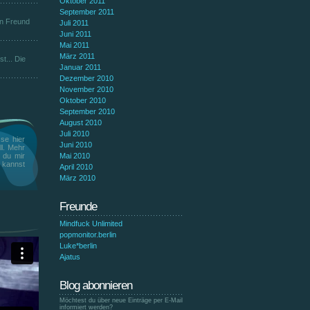
Oktober 2011
September 2011
en Freund
Juli 2011
Juni 2011
Mai 2011
März 2011
t... Die
Januar 2011
Dezember 2010
November 2010
Oktober 2010
September 2010
August 2010
Juli 2010
se hier
Juni 2010
ll. Mehr
t du mir
Mai 2010
n kannst
April 2010
März 2010
Freunde
Mindfuck Unlimited
popmonitor.berlin
Luke*berlin
Ajatus
Blog abonnieren
Möchtest du über neue Einträge per E-Mail
informiert werden?