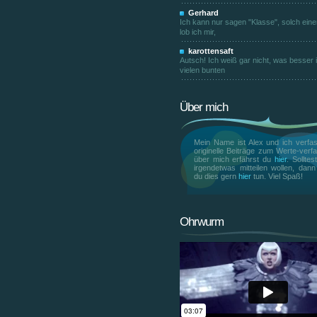
Gerhard
Ich kann nur sagen "Klasse", solch ein
lob ich mir,
karottensaft
Autsch! Ich weiß gar nicht, was besser is
vielen bunten
Über mich
Mein Name ist Alex und ich verfas
originelle Beiträge zum Werte-verfa
über mich erfährst du
hier
. Solltes
irgendetwas mitteilen wollen, dan
du dies gern
hier
tun. Viel Spaß!
Ohrwurm