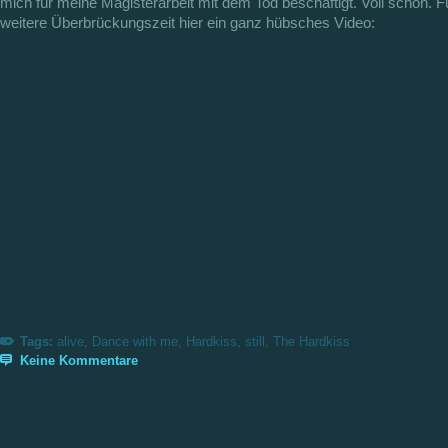
mich für meine Magisterarbeit mit dem Tod beschäftigt. Voll schön. F
weitere Überbrückungszeit hier ein ganz hübsches Video:
Tags:
alive
,
Dance with me
,
Hardkiss
,
still
,
The Hardkiss
Keine Kommentare