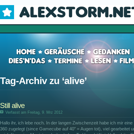
Tag-Archiv zu ‘
alive
’
Still alive
Verfasst am Freitag, 9. Mrz 2012
Hallo ihr, ich lebe noch. In der langen Zwischenzeit habe ich mir ein
360 zugelegt (since Gamecube auf 40″ = Augen tot), viel gearbeitet 