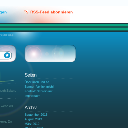
lgen
RSS-Feed abonnieren
Seiten
Über mich und so
Banner: Verlink mich!
och Zeiten.
Kontakt: Schreib mir!
Impressum
r wenn wir
Archiv
September 2013
August 2013
enig. Ein
März 2012