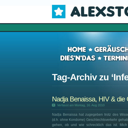
Tag-Archiv zu ‘
Inf
Nadja Benaissa, HIV & die Ö
Verfasst am Montag, 16. Aug 2010
Nadja Benaissa hat zugegeben trotz des Wisse
(d.h. ohne Kondome) Geschlechtsverkehr gehabt 
gehen, ob und wie schrecklich das ist. Mich 