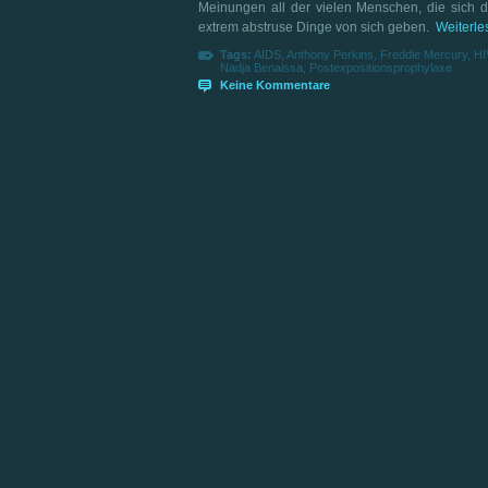
Meinungen all der vielen Menschen, die sich da
extrem abstruse Dinge von sich geben.
Weiterles
Tags:
AIDS
,
Anthony Perkins
,
Freddie Mercury
,
HI
Nadja Benaissa
,
Postexpositionsprophylaxe
Keine Kommentare