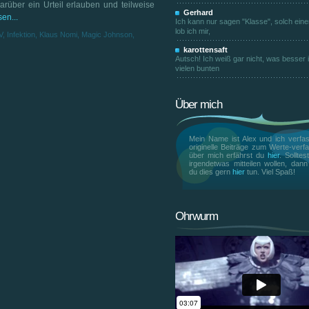
rüber ein Urteil erlauben und teilweise
Gerhard
en...
Ich kann nur sagen "Klasse", solch ein
lob ich mir,
V
,
Infektion
,
Klaus Nomi
,
Magic Johnson
,
karottensaft
Autsch! Ich weiß gar nicht, was besser is
vielen bunten
Über mich
Mein Name ist Alex und ich verfas
originelle Beiträge zum Werte-verfa
über mich erfährst du
hier
. Solltes
irgendetwas mitteilen wollen, dan
du dies gern
hier
tun. Viel Spaß!
Ohrwurm