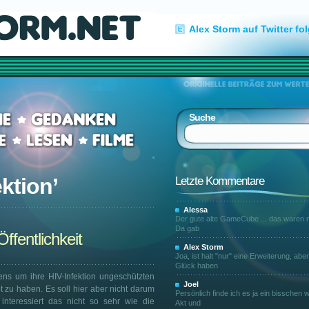
Alex Storm auf Twitter fo
Suche
ektion
’
Letzte Kommentare
Alessa
Der gute alte GameCube ... das waren n
Da gab
ffentlichkeit
Alex Storm
Joa, ist halt "nur" eine Erweiterung, abe
Glück haben
ns um ihre HIV-Infektion ungeschützten
Joel
zu haben. Es soll hier aber nicht darum
Persönlich finde ich es ja ein bisschen w
interessiert das nicht so sehr wie die
Akt und