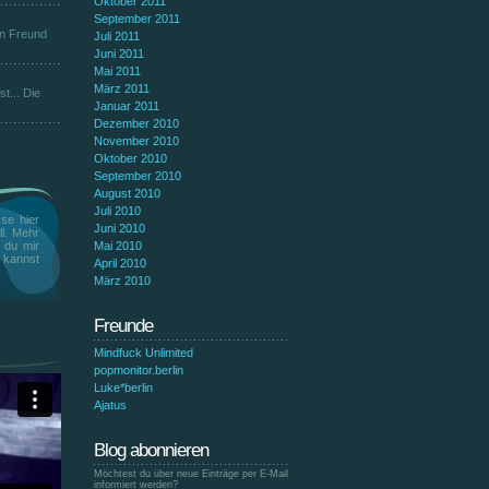
Oktober 2011
September 2011
en Freund
Juli 2011
Juni 2011
Mai 2011
März 2011
t... Die
Januar 2011
Dezember 2010
November 2010
Oktober 2010
September 2010
August 2010
Juli 2010
se hier
Juni 2010
ll. Mehr
t du mir
Mai 2010
n kannst
April 2010
März 2010
Freunde
Mindfuck Unlimited
popmonitor.berlin
Luke*berlin
Ajatus
Blog abonnieren
Möchtest du über neue Einträge per E-Mail
informiert werden?