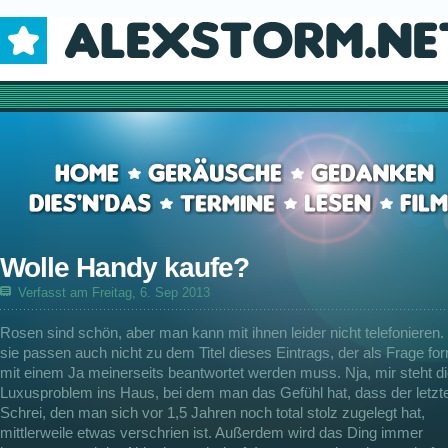
Wolle Handy kaufe?
Verfasst am Freitag, 6. Sep 2013
Rosen sind schön, aber man kann mit ihnen leider nicht telefonieren
sie passen auch nicht zu dem Titel dieses Eintrags, der als Frage for
mit einem Ja meinerseits beantwortet werden muss. Nja, mir steht d
Luxusproblem ins Haus, bei dem man das Gefühl hat, dass der letzt
Schrei, den man sich vor 1,5 Jahren noch total stolz zugelegt hat,
mittlerweile etwas verschrien ist. Außerdem wird das Ding immer