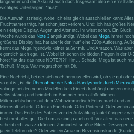
langsamer und der Akku ist auch doof. Insgesamt also ein ernsthaft
wichtiges Unterfangen. *hust*
Die Auswahl ist riesig, wobei ich eins gleich ausschließen kann: Alle
Fruchtnamen trägt, hat schon jetzt verloren. Und: Ich hab großes Ne
ein riesiges Display. Augen und Alter etc. Ihr wisst schon. Ein Glück,
Woche wurde das
Note 3
angekündigt. Wobei das
Mega
immer noch
größeres Display hat, hat aber leider “nur” eine 720p-Auflösung. Au
kennt das Mega irgendwie keiner außer mir. Und Amazon. Was aber
eigentlich auch egal ist. Wobei ich schon die blöden Fragen in der U
höre: “Ist das das neue NOTE?!?!” Hm… Schade, Mega ist auch rau
Tschüß, Mega. War megaschön mit Dir.
Eine Nachricht, bei der sich noch herausstellen wird, ob sie gut oder 
so gut ist, ist die
Übernahme der Nokia-Handysparte durch Microsoft
solange bei den neuen Modellen kein Kinect dranhängt und von mir 
selbstständig und heimlich im Bad oder beim allnächtlichen
Mitternachtsdance auf dem Wohnzimmertisch Fotos macht und an
Microsoft schickt. Oder an Facebook. Oder Pinterest. Oder wohin a
immer. Das Ende des Satzes vor der Aufzählung lautet übrigens: wir
bestimmt alles gut. Die Lumias sind ja auch nett. Vor allem das neue
scheint echt was zu können. Zumindest schöne Bilder. Deswegen h
ja ein Telefon oder? Oder wie ein Amazon-Rezensionskunde (Kunde i