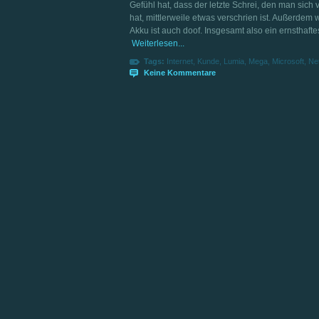
Gefühl hat, dass der letzte Schrei, den man sich v
hat, mittlerweile etwas verschrien ist. Außerde
Akku ist auch doof. Insgesamt also ein ernsthaft
Weiterlesen...
Tags:
Internet
,
Kunde
,
Lumia
,
Mega
,
Microsoft
,
Ne
Keine Kommentare