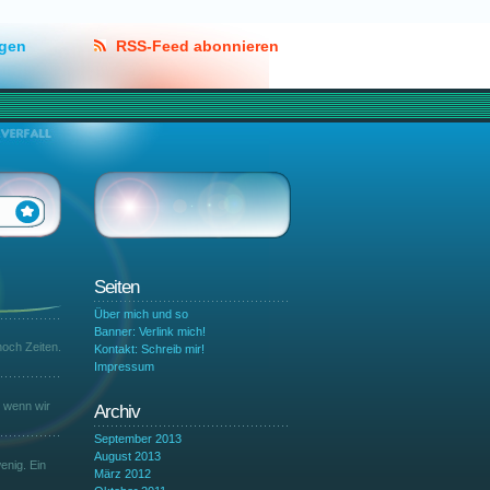
lgen
RSS-Feed abonnieren
Seiten
Über mich und so
Banner: Verlink mich!
och Zeiten.
Kontakt: Schreib mir!
Impressum
r wenn wir
Archiv
September 2013
August 2013
enig. Ein
März 2012