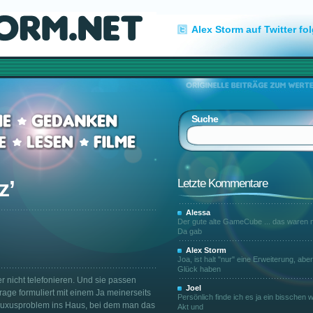
Alex Storm auf Twitter fo
Suche
z
’
Letzte Kommentare
Alessa
Der gute alte GameCube ... das waren n
Da gab
Alex Storm
Joa, ist halt "nur" eine Erweiterung, abe
Glück haben
r nicht telefonieren. Und sie passen
Joel
Frage formuliert mit einem Ja meinerseits
Persönlich finde ich es ja ein bisschen w
 Luxusproblem ins Haus, bei dem man das
Akt und