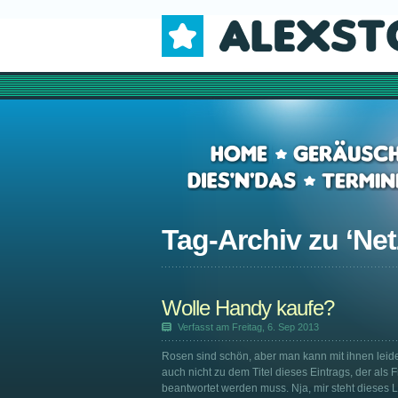
Tag-Archiv zu ‘
Net
Wolle Handy kaufe?
Verfasst am Freitag, 6. Sep 2013
Rosen sind schön, aber man kann mit ihnen leide
auch nicht zu dem Titel dieses Eintrags, der als 
beantwortet werden muss. Nja, mir steht dieses