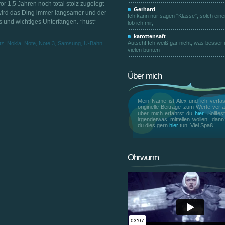
or 1,5 Jahren noch total stolz zugelegt
Gerhard
m wird das Ding immer langsamer und der
Ich kann nur sagen "Klasse", solch ein
es und wichtiges Unterfangen. *hust*
lob ich mir,
karottensaft
Autsch! Ich weiß gar nicht, was besser is
tz
,
Nokia
,
Note
,
Note 3
,
Samsung
,
U-Bahn
vielen bunten
Über mich
Mein Name ist Alex und ich verfas
originelle Beiträge zum Werte-verfa
über mich erfährst du
hier
. Solltes
irgendetwas mitteilen wollen, dan
du dies gern
hier
tun. Viel Spaß!
Ohrwurm