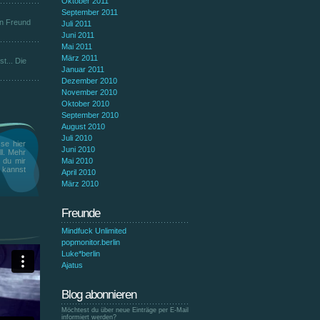
Oktober 2011
September 2011
en Freund
Juli 2011
Juni 2011
Mai 2011
März 2011
t... Die
Januar 2011
Dezember 2010
November 2010
Oktober 2010
September 2010
August 2010
Juli 2010
se hier
Juni 2010
ll. Mehr
t du mir
Mai 2010
n kannst
April 2010
März 2010
Freunde
Mindfuck Unlimited
popmonitor.berlin
Luke*berlin
Ajatus
Blog abonnieren
Möchtest du über neue Einträge per E-Mail
informiert werden?