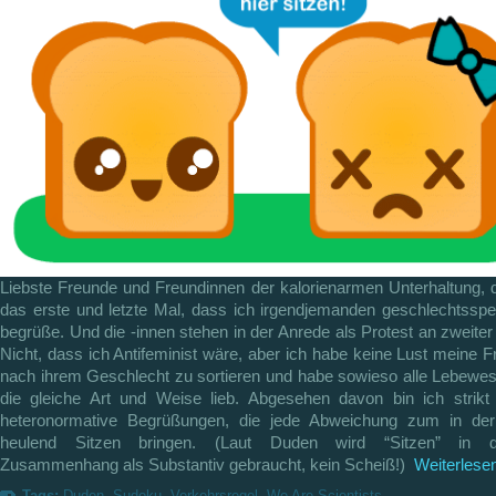
Liebste Freunde und Freundinnen der kalorienarmen Unterhaltung, d
das erste und letzte Mal, dass ich irgendjemanden geschlechtsspe
begrüße. Und die -innen stehen in der Anrede als Protest an zweiter 
Nicht, dass ich Antifeminist wäre, aber ich habe keine Lust meine 
nach ihrem Geschlecht zu sortieren und habe sowieso alle Lebewes
die gleiche Art und Weise lieb. Abgesehen davon bin ich strikt
heteronormative Begrüßungen, die jede Abweichung zum in de
heulend Sitzen bringen. (Laut Duden wird “Sitzen” in 
Zusammenhang als Substantiv gebraucht, kein Scheiß!)
Weiterlesen
Tags:
Duden
,
Sudoku
,
Verkehrsregel
,
We Are Scientists